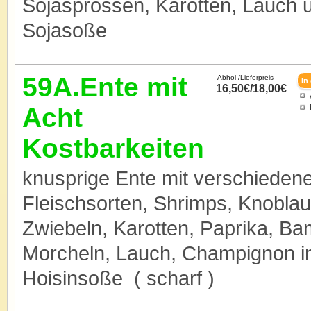
Sojasprossen, Karotten, Lauch 
Sojasoße
59A.Ente mit
Abhol-/Lieferpreis
16,50€/18,00€
Acht
Kostbarkeiten
knusprige Ente mit verschieden
Fleischsorten, Shrimps, Knoblau
Zwiebeln, Karotten, Paprika, B
Morcheln, Lauch, Champignon i
Hoisinsoße ( scharf )