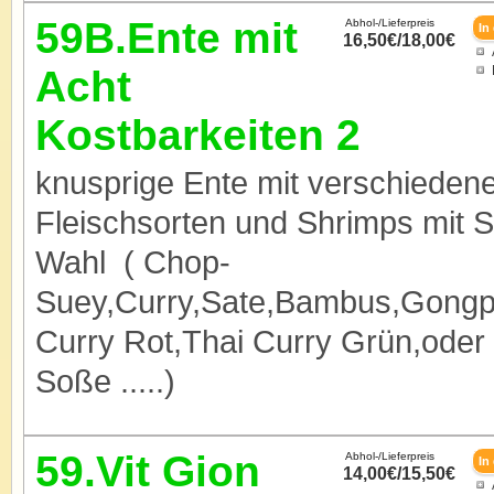
59B.Ente mit
Abhol-/Lieferpreis
16,50€/18,00€
Acht
Kostbarkeiten 2
knusprige Ente mit verschieden
Fleischsorten und Shrimps mit 
Wahl ( Chop-
Suey,Curry,Sate,Bambus,Gongp
Curry Rot,Thai Curry Grün,ode
Soße .....)
59.Vit Gion
Abhol-/Lieferpreis
14,00€/15,50€