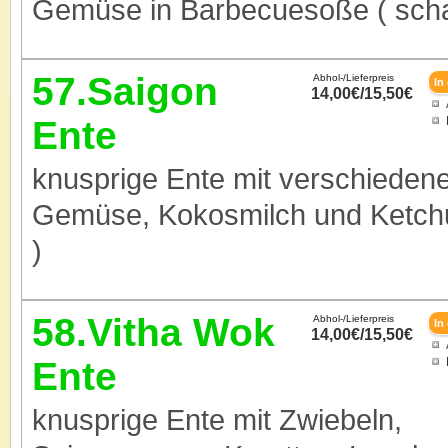
Gemüse in Barbecuesoße ( scha
57.Saigon
Abhol-/Lieferpreis
14,00€/15,50€
Ente
knusprige Ente mit verschiede
Gemüse, Kokosmilch und Ketchu
)
58.Vitha Wok
Abhol-/Lieferpreis
14,00€/15,50€
Ente
knusprige Ente mit Zwiebeln,