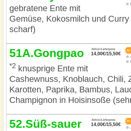
gebratene Ente mit
Gemüse, Kokosmilch und Curry (
scharf)
51A.Gongpao
Abhol-/Lieferpreis
14,00€/15,50€
*2
knusprige Ente mit
Cashewnuss, Knoblauch, Chili, 
Karotten, Paprika, Bambus, Lau
Champignon in Hoisinsoße (sehr
52.Süß-sauer
Abhol-/Lieferpreis
14,00€/15,50€