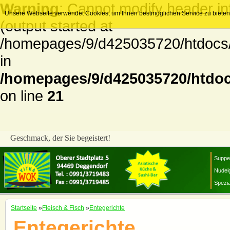
Warning
: Cannot modify header in
Unsere Webseite verwendet Cookies, um Ihnen bestmöglichen Service zu bieten. 
(output started at
/homepages/9/d425035720/htdocs/v
in
/homepages/9/d425035720/htdoc
on line
21
Geschmack, der Sie begeistert!
Suppe
Nudelg
Spezia
Startseite
»
Fleisch & Fisch
»
Entegerichte
Entegerichte