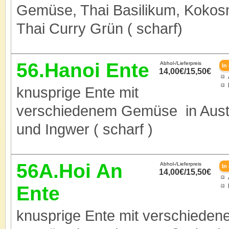
Gemüse, Thai Basilikum, Kokos
Thai Curry Grün ( scharf)
56.Hanoi Ente
Abhol-/Lieferpreis
14,00€/15,50€
knusprige Ente mit
verschiedenem Gemüse in Aus
und Ingwer ( scharf )
56A.Hoi An
Abhol-/Lieferpreis
14,00€/15,50€
Ente
knusprige Ente mit verschiede