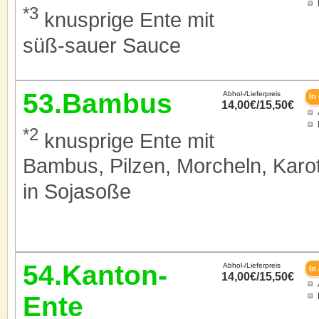
*3
knusprige Ente mit
süß-sauer Sauce
53.Bambus
Abhol-/Lieferpreis
14,00€/15,50€
*2
knusprige Ente mit
Bambus, Pilzen, Morcheln, Karo
in Sojasoße
54.Kanton-
Abhol-/Lieferpreis
14,00€/15,50€
Ente