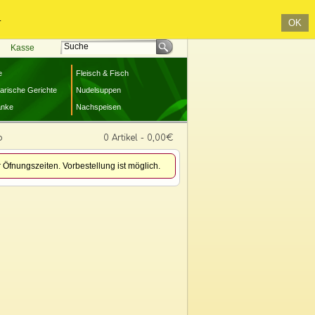
.
OK
Kasse
e
Fleisch & Fisch
arische Gerichte
Nudelsuppen
änke
Nachspeisen
b
0 Artikel - 0,00€
 Öfnungszeiten. Vorbestellung ist möglich.