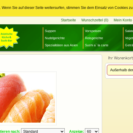
Wenn Sie auf dieser Seite weitersurfen, stimmen Sie dem Einsatz von Cookies zu
Startseite
Wunschzettel (0)
Mein Konto
Suppen
Vorspeisen
Salat
Nudelgerichte
Reisgerichte
Veget
Spezialitäten aus Asien
Sushi a` la carte
Getr
Ihr Warenkor
Außerhalb der
tieren nach:
Anzeige: